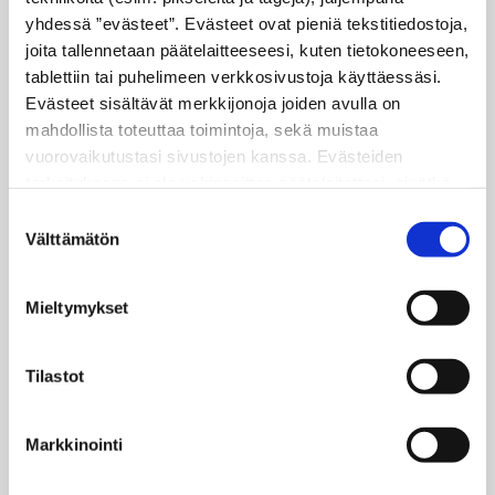
yhdessä ”evästeet”. Evästeet ovat pieniä tekstitiedostoja,
joita tallennetaan päätelaitteeseesi, kuten tietokoneeseen,
tablettiin tai puhelimeen verkkosivustoja käyttäessäsi.
Evästeet sisältävät merkkijonoja joiden avulla on
mahdollista toteuttaa toimintoja, sekä muistaa
vuorovaikutustasi sivustojen kanssa. Evästeiden
tarkoituksena ei ole vahingoittaa päätelaitettasi, eivätkä
Laadukasta vianselvitystä
ne lue muita tietoja laitteesi kiintolevyltä tai levitä
Suostumuksen
Vikadiagnostiikka
viruksia. Evästeisiin voidaan tallentaa tietoja verkossa
Välttämätön
valinta
toimivan palvelun käytön tai sivustolla vierailun aikana ja
Käytössämme on nykyaikaiset testerit ja
myös näiden välillä.
Mieltymykset
vikadiagnostiikkalaitteet. Ammattitaidolla
selvitämme mistä viat johtuvat.
Tilastot
LUE LISÄÄ

Markkinointi