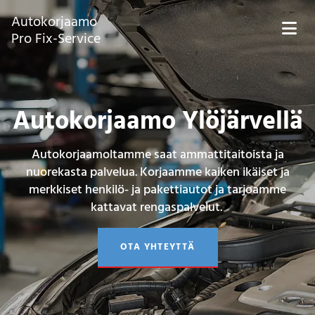
Autokorjaamo
Pro Fix-Service
Autokorjaamo Ylöjärvellä
Autokorjaamoltamme saat ammattitaitoista ja
nuorekasta palvelua. Korjaamme kaiken ikäiset ja
merkkiset henkilö- ja pakettiautot ja tarjoamme
kattavat rengaspalvelut.
OTA YHTEYTTÄ