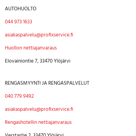
AUTOHUOLTO
044 973 1633
asiakaspalvelu@profixservice.fi
Huollon nettiajanvaraus
Elovainiontie 7, 33470 Ylöjärvi
RENGASMYYNTI JA RENGASPALVELUT
040 779 9492
asiakaspalvelu@profixservice.fi
Rengashotellin nettiajanvaraus
Verstastie 2, 33470 Ylöjärvi