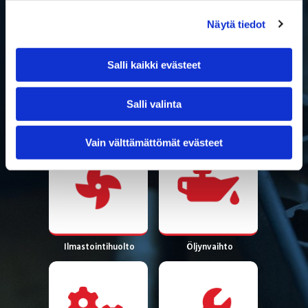
Näytä tiedot
Salli kaikki evästeet
Salli valinta
Vain välttämättömät evästeet