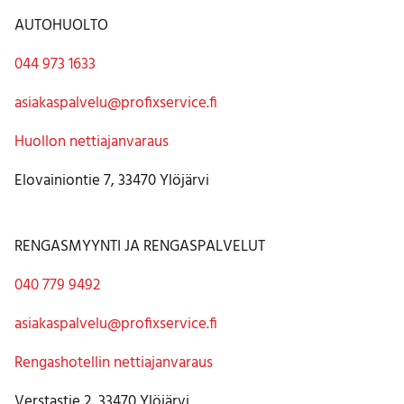
AUTOHUOLTO
044 973 1633
asiakaspalvelu@profixservice.fi
Huollon nettiajanvaraus
Elovainiontie 7, 33470 Ylöjärvi
RENGASMYYNTI JA RENGASPALVELUT
040 779 9492
asiakaspalvelu@profixservice.fi
Rengashotellin nettiajanvaraus
Verstastie 2, 33470 Ylöjärvi