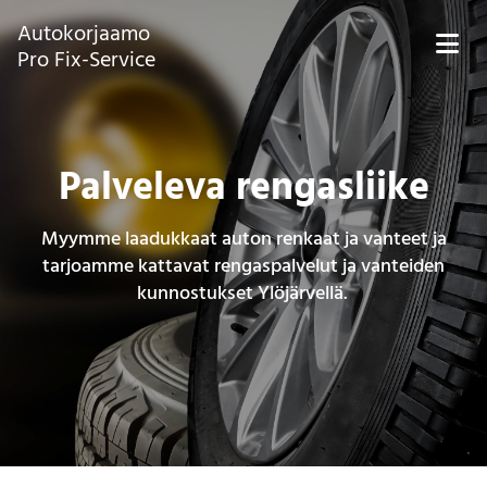
Autokorjaamo
Pro Fix-Service
Palveleva rengasliike
Myymme laadukkaat auton renkaat ja vanteet ja
tarjoamme kattavat rengaspalvelut ja vanteiden
kunnostukset Ylöjärvellä.