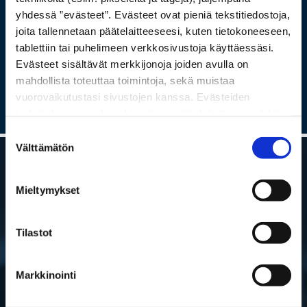
Ota yhteyttä ja kysy lisää
yhdessä ”evästeet”. Evästeet ovat pieniä tekstitiedostoja,
joita tallennetaan päätelaitteeseesi, kuten tietokoneeseen,
tablettiin tai puhelimeen verkkosivustoja käyttäessäsi.
Evästeet sisältävät merkkijonoja joiden avulla on
YHTEYSTIEDOT
mahdollista toteuttaa toimintoja, sekä muistaa
vuorovaikutustasi sivustojen kanssa. Evästeiden
tarkoituksena ei ole vahingoittaa päätelaitettasi, eivätkä
ne lue muita tietoja laitteesi kiintolevyltä tai levitä
Suostumuksen
viruksia. Evästeisiin voidaan tallentaa tietoja verkossa
Välttämätön
valinta
toimivan palvelun käytön tai sivustolla vierailun aikana ja
myös näiden välillä.
Mieltymykset
Tilastot
Markkinointi